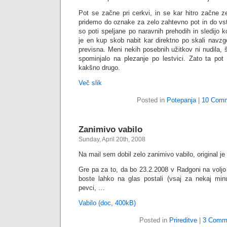
Pot se začne pri cerkvi, in se kar hitro začne z
pridemo do oznake za zelo zahtevno pot in do v
so poti speljane po naravnih prehodih in sledijo ko
je en kup skob nabit kar direktno po skali navz
previsna. Meni nekih posebnih užitkov ni nudila, 
spominjalo na plezanje po lestvici. Zato ta po
kakšno drugo.
Več slik
Posted in
Potepanja
|
10 Comm
Zanimivo vabilo
Sunday, April 20th, 2008
Na mail sem dobil zelo zanimivo vabilo, original je v
Gre pa za to, da bo 23.2.2008 v Radgoni na voljo
boste lahko na glas postali (vsaj za nekaj minut)
pevci, …
Vabilo (doc, 400kB)
Posted in
Prireditve
|
3 Comm