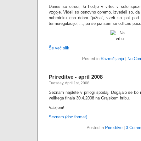
Danes so otroci, ki hodijo v vrtec v šolo spoz
vzgoje. Videli so osnovno opremo, izvedeli so, d
nahrbtnku ena dobra “južna”, vzeli so pot pod 
termoregulacijo, …, pa še jaz sem se odlično počuti
Še več slik
Posted in
Razmišljanja
|
No Co
Prireditve - april 2008
Tuesday, April 1st, 2008
Seznam najdete v prilogi spodaj. Dogajalo se bo 
velikega finala 30.4.2008 na Grajskem hribu.
Vabljeni!
Seznam (doc format)
Posted in
Prireditve
|
3 Comm