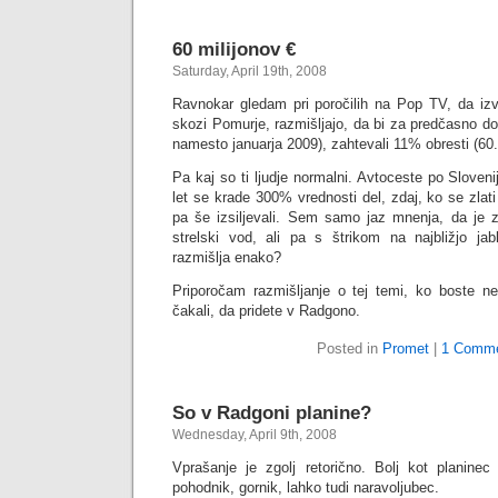
60 milijonov €
Saturday, April 19th, 2008
Ravnokar gledam pri poročilih na Pop TV, da izva
skozi Pomurje, razmišljajo, da bi za predčasno d
namesto januarja 2009), zahtevali 11% obresti (60
Pa kaj so ti ljudje normalni. Avtoceste po Slovenij
let se krade 300% vrednosti del, zdaj, ko se zlati
pa še izsiljevali. Sem samo jaz mnenja, da je z
strelski vod, ali pa s štrikom na najbližjo ja
razmišlja enako?
Priporočam razmišljanje o tej temi, ko boste ne
čakali, da pridete v Radgono.
Posted in
Promet
|
1 Comme
So v Radgoni planine?
Wednesday, April 9th, 2008
Vprašanje je zgolj retorično. Bolj kot planine
pohodnik, gornik, lahko tudi naravoljubec.