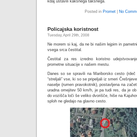
kdaj ustavili kakšnega takšnega.
Posted in
Promet
|
No Comme
Policajska koristnost
Tuesday, April 29th, 2008
Ne morem si kaj, da ne bi našim lejpim in pametn
vsega srca čestital.
Čestital za res izredno koristno udejstvovanj
prometne situacije v našem mestu.
Danes so se spravili na Mariborsko cesto (rdeč k
“streljali” vse, ki so se pripeljali iz smeri Črešnjev
naselje (rumen pravokotnik), postavljena na začet
uradna omejitev 50 km/h, je pa tudi res, da je ob
do vozišča loči še veliko dvorišče, hiše na Kajuho
sploh ne gledajo na glavno cesto.