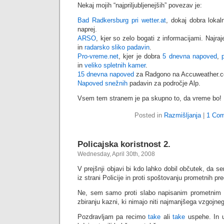
Nekaj mojih “najpriljubljenejših” povezav je:
Bad Radkersburg pri wetter.at
, dokaj dobra loka
naprej.
ARSO
, kjer so zelo bogati z informacijami. Najr
in
radarsko sliko padavin
.
Pro-vreme.net
, kjer je dobra
5 dnevna napoved
,
in
veliko spletnih kamer
.
15 dnevna napoved
za Radgono na Accuweather.
Napoved snežnih
padavin za področje Alp.
Vsem tem stranem je pa skupno to, da vreme bo!
Posted in
Razmišljanja
|
1 Co
Policajska koristnost 2.
Wednesday, April 30th, 2008
V prejšnji objavi bi kdo lahko dobil občutek, da s
iz strani Policije in proti spoštovanju prometnih pr
Ne, sem samo proti slabo napisanim prometnim 
zbiranju kazni, ki nimajo niti najmanjšega vzgojn
Pozdravljam pa recimo
take
ali
take
uspehe. In 