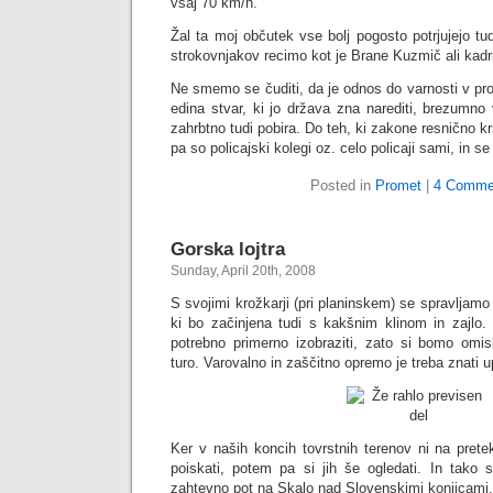
vsaj 70 km/h.
Žal ta moj občutek vse bolj pogosto potrjujejo tud
strokovnjakov recimo kot je Brane Kuzmič ali kad
Ne smemo se čuditi, da je odnos do varnosti v pr
edina stvar, ki jo država zna narediti, brezumno 
zahrbtno tudi pobira. Do teh, ki zakone resnično krš
pa so policajski kolegi oz. celo policaji sami, in s
Posted in
Promet
|
4 Comme
Gorska lojtra
Sunday, April 20th, 2008
S svojimi krožkarji (pri planinskem) se spravljamo 
ki bo začinjena tudi s kakšnim klinom in zajlo
potrebno primerno izobraziti, zato si bomo omisl
turo. Varovalno in zaščitno opremo je treba znati up
Ker v naših koncih tovrstnih terenov ni na pretek
poiskati, potem pa si jih še ogledati. In tako
zahtevno pot na Skalo nad Slovenskimi konjicami.